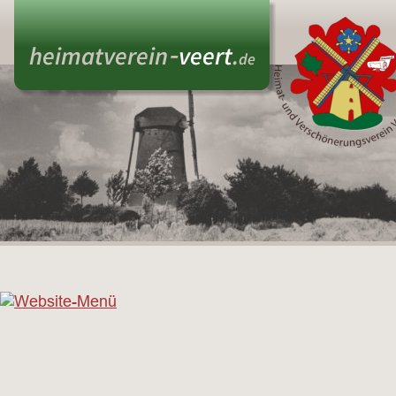
- 
heimatverein
veert
.
de