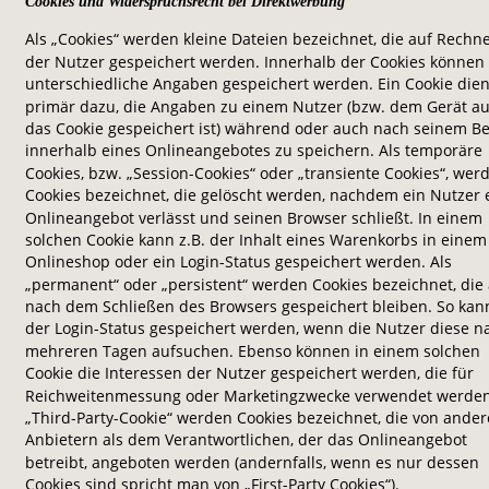
Cookies und Widerspruchsrecht bei Direktwerbung
Als „Cookies“ werden kleine Dateien bezeichnet, die auf Rechn
der Nutzer gespeichert werden. Innerhalb der Cookies können 
unterschiedliche Angaben gespeichert werden. Ein Cookie dien
primär dazu, die Angaben zu einem Nutzer (bzw. dem Gerät a
das Cookie gespeichert ist) während oder auch nach seinem B
innerhalb eines Onlineangebotes zu speichern. Als temporäre 
Cookies, bzw. „Session-Cookies“ oder „transiente Cookies“, wer
Cookies bezeichnet, die gelöscht werden, nachdem ein Nutzer 
Onlineangebot verlässt und seinen Browser schließt. In einem 
solchen Cookie kann z.B. der Inhalt eines Warenkorbs in einem
Onlineshop oder ein Login-Status gespeichert werden. Als 
„permanent“ oder „persistent“ werden Cookies bezeichnet, die
nach dem Schließen des Browsers gespeichert bleiben. So kann
der Login-Status gespeichert werden, wenn die Nutzer diese n
mehreren Tagen aufsuchen. Ebenso können in einem solchen 
Cookie die Interessen der Nutzer gespeichert werden, die für 
Reichweitenmessung oder Marketingzwecke verwendet werden.
„Third-Party-Cookie“ werden Cookies bezeichnet, die von ander
Anbietern als dem Verantwortlichen, der das Onlineangebot 
betreibt, angeboten werden (andernfalls, wenn es nur dessen 
Cookies sind spricht man von „First-Party Cookies“).