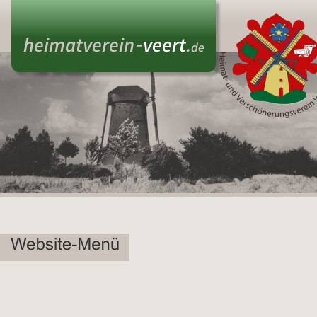
- 
heimatverein
veert
.
de